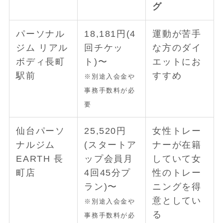
グ
パーソナル
18,181円(4
運動が苦手
ジム リアル
回チケッ
な方のダイ
ボディ長町
ト)〜
エットにお
駅前
すすめ
※別途入会金や
事務手数料が必
要
仙台パーソ
25,520円
女性トレー
ナルジム
(スタートア
ナーが在籍
EARTH 長
ップ会員月
していて女
町店
4回45分プ
性のトレー
ラン)〜
ニングを得
意としてい
※別途入会金や
る
事務手数料が必